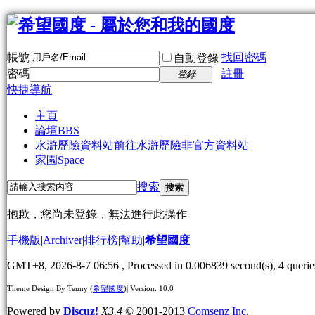
帳號
找回密碼
自動登錄
密碼
註冊
登錄
快捷導航
主頁
論壇
BBS
水滸歷險資料站
前往水滸歷險非官方資料站
家園
Space
搜索
搜索
抱歉，您尚未登錄，無法進行此操作
手機版
|
Archiver
|
排行榜
|
幫助
|
希望國度
GMT+8, 2026-8-7 06:56
, Processed in 0.006839 second(s), 4 querie
Theme Design By Tenny (
希望國度
)| Version: 10.0
Powered by
Discuz!
X3.4
© 2001-2013
Comsenz Inc.