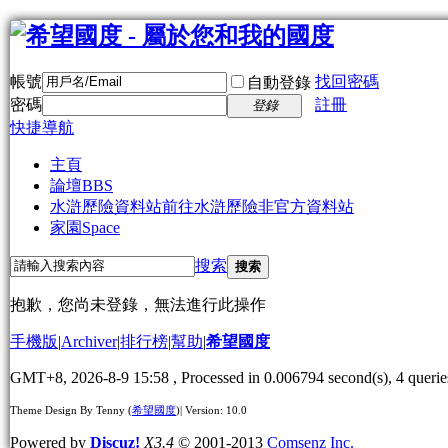
帳號
找回密碼
自動登錄
密碼
註冊
登錄
快捷導航
主頁
論壇
BBS
水滸歷險資料站
前往水滸歷險非官方資料站
家園
Space
搜索
搜索
抱歉，您尚未登錄，無法進行此操作
手機版
|
Archiver
|
排行榜
|
幫助
|
希望國度
GMT+8, 2026-8-9 15:58
, Processed in 0.006794 second(s), 4 querie
Theme Design By Tenny (
希望國度
)| Version: 10.0
Powered by
Discuz!
X3.4
© 2001-2013
Comsenz Inc.