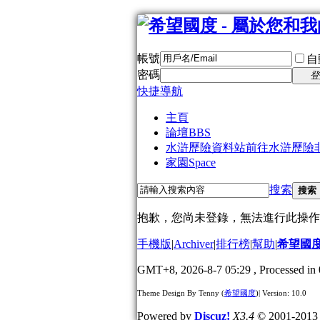
帳號
自
密碼
登
快捷導航
主頁
論壇
BBS
水滸歷險資料站
前往水滸歷險
家園
Space
搜索
搜索
抱歉，您尚未登錄，無法進行此操作
手機版
|
Archiver
|
排行榜
|
幫助
|
希望國
GMT+8, 2026-8-7 05:29
, Processed in 
Theme Design By Tenny (
希望國度
)| Version: 10.0
Powered by
Discuz!
X3.4
© 2001-201