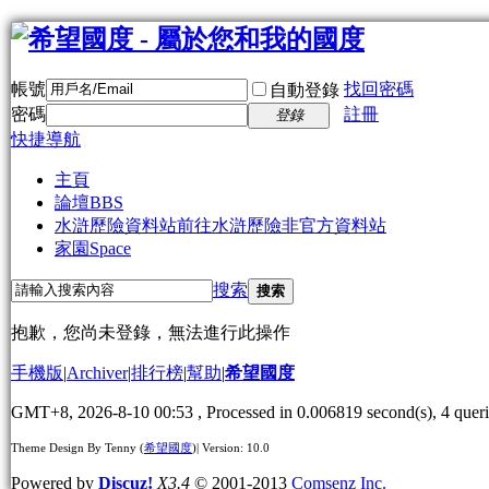
帳號
找回密碼
自動登錄
密碼
註冊
登錄
快捷導航
主頁
論壇
BBS
水滸歷險資料站
前往水滸歷險非官方資料站
家園
Space
搜索
搜索
抱歉，您尚未登錄，無法進行此操作
手機版
|
Archiver
|
排行榜
|
幫助
|
希望國度
GMT+8, 2026-8-10 00:53
, Processed in 0.006819 second(s), 4 queri
Theme Design By Tenny (
希望國度
)| Version: 10.0
Powered by
Discuz!
X3.4
© 2001-2013
Comsenz Inc.