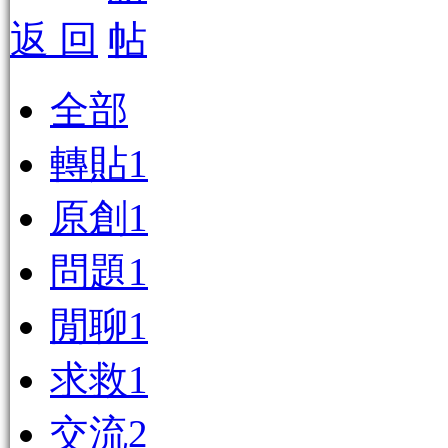
返 回
全部
轉貼
1
原創
1
問題
1
閒聊
1
求救
1
交流
2