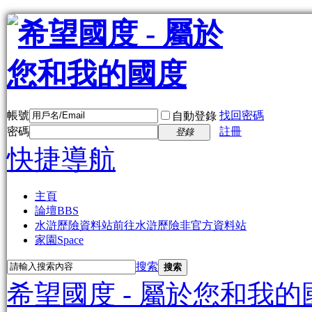
帳號
找回密碼
自動登錄
密碼
註冊
登錄
快捷導航
主頁
論壇
BBS
水滸歷險資料站
前往水滸歷險非官方資料站
家園
Space
搜索
搜索
希望國度 - 屬於您和我的