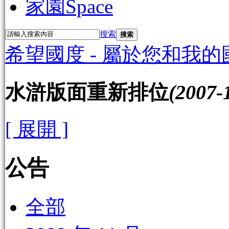
家園
Space
搜索
搜索
希望國度 - 屬於您和我的
水滸版面重新排位
(2007-
[ 展開 ]
公告
全部