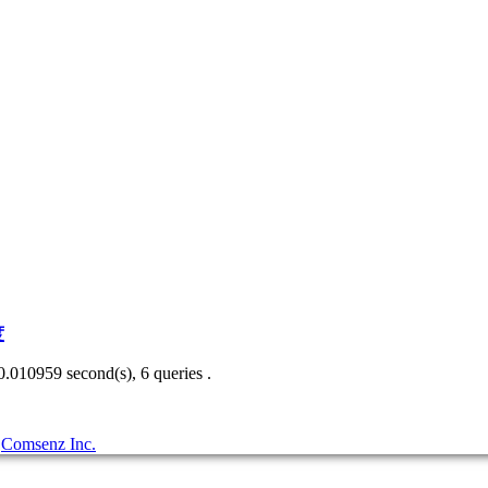
度
0.010959 second(s), 6 queries .
3
Comsenz Inc.