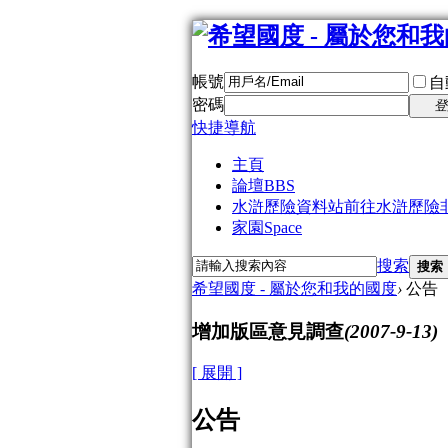
帳號
自
密碼
登
快捷導航
主頁
論壇
BBS
水滸歷險資料站
前往水滸歷險
家園
Space
搜索
搜索
希望國度 - 屬於您和我的國度
›
公告
增加版區意見調查
(2007-9-13)
[ 展開 ]
公告