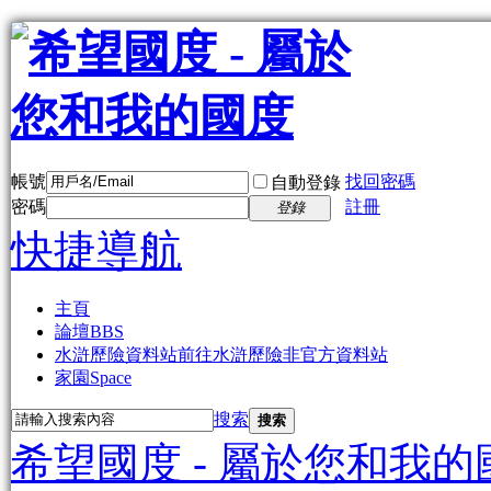
帳號
找回密碼
自動登錄
密碼
註冊
登錄
快捷導航
主頁
論壇
BBS
水滸歷險資料站
前往水滸歷險非官方資料站
家園
Space
搜索
搜索
希望國度 - 屬於您和我的