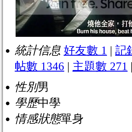
統計信息
好友數 1
|
記
帖數 1346
|
主題數 271
性別
男
學歷
中學
情感狀態
單身